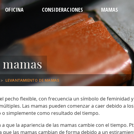
OFICINA
CONSIDERACIONES
MAMAS
EL EQUIPO
PREPARATIVOS
CONTORNEADA
ABDO
DIRECCIONES
RECUPERACIÓN
REVISIÓN
LIPO D
REGULACIONES
CUÁNDO LLAMAR
AUMENTO
LIP
CITA
PREGUNTAS
LEVANTAMIENTO
LIPOSUC
REDUCCIÓN
LEVAN
LIPO 
e mamas
LEVANTAMIENTO DE MAMAS
 el pecho flexible, con frecuencia un símbolo de feminidad y
últiples. Las mamas pueden comenzar a caer debido a los
o o simplemente como resultado del tiempo.
n a que la apariencia de las mamas cambie con el tiempo.
Pt
la que las
mamas
cambian de forma debido a un
estiramien