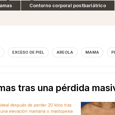
mamas
Contorno corporal postbariátrico
L
EXCESO DE PIEL
AREOLA
MAMA
P
mas tras una pérdida masi
deal después de perder 20 kilos tras
a una elevación mamaria o mastopexia