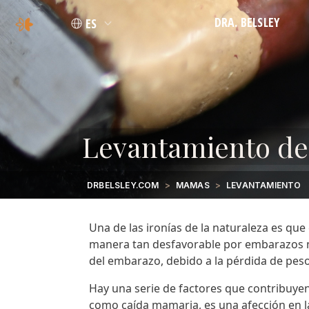
DRA. BELSLEY
ES
FILOSOFÍA
CREDENCIALES
Levantamiento d
DRBELSLEY.COM
MAMAS
LEVANTAMIENTO
Una de las ironías de la naturaleza es que
manera tan desfavorable por embarazos m
del embarazo, debido a la pérdida de pes
Hay una serie de factores que contribuye
como
caída mamaria
, es una afección en 