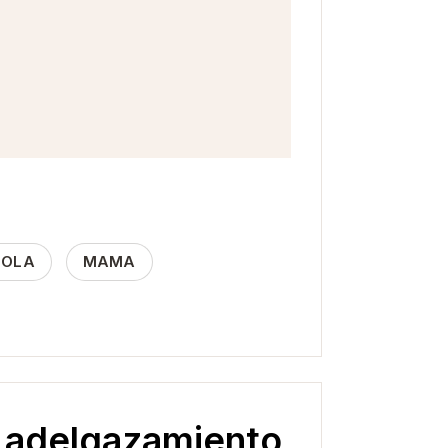
EOLA
MAMA
e adelgazamiento