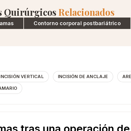
s Quirúrgicos
Relacionados
mamas
Contorno corporal postbariátrico
NCISIÓN VERTICAL
INCISIÓN DE ANCLAJE
AR
MAMARIO
mas tras una operación d