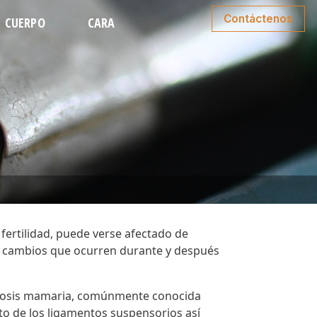
Contáctenos
CUERPO
CARA
MINOPLASTIA
LIPOSUCCIÓN FACIAL
E MEDIO CUERPO
RINOPLASTIA
O DE BRAZOS
ESTIRAMIENTO FACIAL
CIÓN DE ESPALDA
ESTIRAMIENTO DE CUELLO
TA DE BRAZOS
LEVANTA DE PÁRPADOS
PARTE INFERIOR
LEVANTAMIENTO DE CEJAS
 fertilidad, puede verse afectado de
 cambios que ocurren durante y después
osis mamaria
, comúnmente conocida
to de los ligamentos suspensorios
así