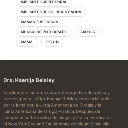
IMPLANTE SUBPECTORAL
IMPLANTES DE SOLUCIÓN SALINA
MAMAS TUBEROSAS
MÚSCULOS PECTORALES
AREOLA
MAMA
PEZÓN
Dra. Ksenija Belsley
Una líder en contorno corporal integrativo de pecho y
torso superior, la Dra.
Ksenija Belsley
está certificada
por la junta por la
Junta Americana de Cirugía
y la
Junta Americana de Cirugía Plástica
. Después de
completar su
fellowship de cirugía plástica estética
en
el New York Eye and Ear Infirmary de
Mount Sinai
, ella