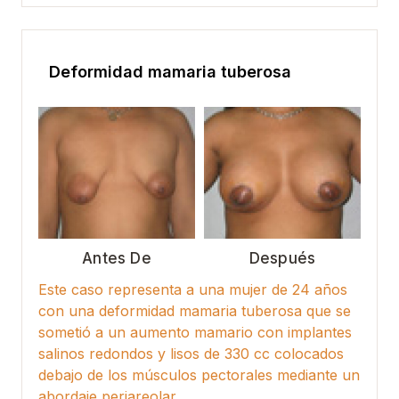
Deformidad mamaria tuberosa
Antes De
Después
Este caso representa a una mujer de 24 años
con una deformidad mamaria tuberosa que se
sometió a un aumento mamario con implantes
salinos redondos y lisos de 330 cc colocados
debajo de los músculos pectorales mediante un
abordaje periareolar.