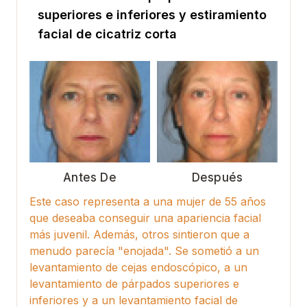
superiores e inferiores y estiramiento
facial de cicatriz corta
Antes De
Después
Este caso representa a una mujer de 55 años
que deseaba conseguir una apariencia facial
más juvenil. Además, otros sintieron que a
menudo parecía "enojada". Se sometió a un
levantamiento de cejas endoscópico, a un
levantamiento de párpados superiores e
inferiores y a un levantamiento facial de