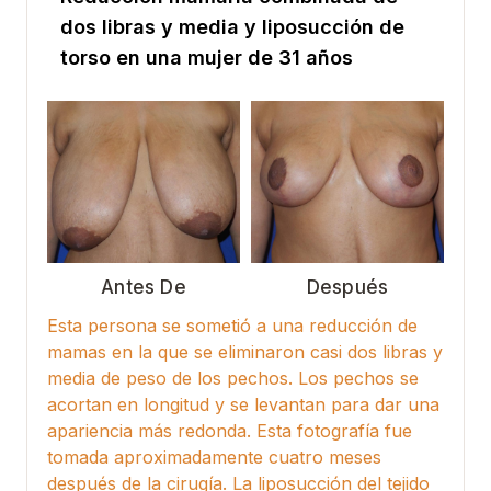
dos libras y media y liposucción de
torso en una mujer de 31 años
Antes De
Después
Esta persona se sometió a una reducción de
mamas en la que se eliminaron casi dos libras y
media de peso de los pechos. Los pechos se
acortan en longitud y se levantan para dar una
apariencia más redonda. Esta fotografía fue
tomada aproximadamente cuatro meses
después de la cirugía. La liposucción del tejido