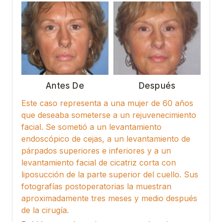
Antes De
Después
Este caso representa a una mujer de 60 años
que deseaba someterse a un rejuvenecimiento
facial. Se sometió a un levantamiento
endoscópico de cejas, a un levantamiento de
párpados superiores e inferiores y a un
levantamiento facial de cicatriz corta con
liposucción de la parte superior del cuello. Sus
fotografías postoperatorias la muestran
aproximadamente tres meses y medio después
de la cirugía.