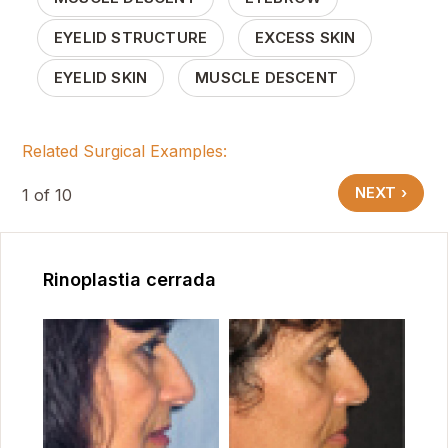
EYELID STRUCTURE
EXCESS SKIN
EYELID SKIN
MUSCLE DESCENT
Related Surgical Examples:
Paginación
SIGUIENTE 
NEXT ›
1 of 10
Rinoplastia cerrada