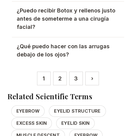
¿Puedo recibir Botox y rellenos justo
antes de someterme a una cirugía
facial?
¿Qué puedo hacer con las arrugas
debajo de los ojos?
Paginación
1
2
3
›
Página actual
Página
Página
Siguiente págin
Related Scientific Terms
EYEBROW
EYELID STRUCTURE
EXCESS SKIN
EYELID SKIN
MUSCLE DESCENT
EYEBROW